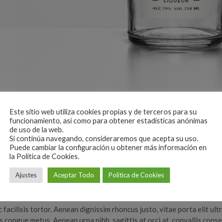
Este sitio web utiliza cookies propias y de terceros para su
 5
funcionamiento, así como para obtener estadísticas anónimas
de uso de la web.
Si continúa navegando, consideraremos que acepta su uso.
, consectetur adipiscing elit. Praesent pharetra tempor tempus. Ali
Puede cambiar la configuración u obtener más información en
tempus. Aenean tristique elit eu fermentum lobortis. Vestibulum efficit
la Política de Cookies.
e et. Donec quis odio quam. Mauris maximus arcu vitae convallis pre
nia quam, eu ullamcorper enim. Duis in dapibus ligula. Aenean ac orci 
Ajustes
Aceptar Todo
Política de Cookies
ementum et vitae est. Duis interdum ultricies magna sed aliquet.
facilisis tortor. Aenean dignissim rhoncus justo, vitae porta elit ultr
s congue metus. Aenean urna nibh, sagittis at orci at, convallis conse