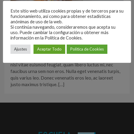
Este sitio web utiliza cookies propias y de terceros para su
funcionamiento, así como para obtener estadísticas
anónimas de uso de la web.
Si continúa navegando, consideraremos que acepta su
uso. Puede cambiar la configuración u obtener más
By
Arca De Occidente
In
Creative
información en la Política de Cookies.
Flora creative wordPress theme, nibh id iaculis hendrerit,
Add Comment
Ajustes
Aceptar Todo
Política de Cookies
orci enim dapibus mauris, in pulvinar lacus ante nec quam.
Ut fringilla nec sapien vitae porttitor. Mauris aliquam,
nisl vitae euismod feugiat, quam libero luctus mi, nec
faucibus urna sem non eros. Nulla eget venenatis turpis,
quis varius leo. Donec venenatis eros leo, ac laoreet
justo maximus tristique. […]