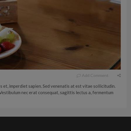
Add Comment
 et, imperdiet sapien. Sed venenatis at est vitae sollicitudin.
 Vestibulum nec erat consequat, sagittis lectus a, fermentum