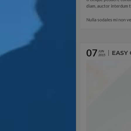
diam, auctor interdum tu
Nulla sodales mi non veli
07
JUN
EASY
2015