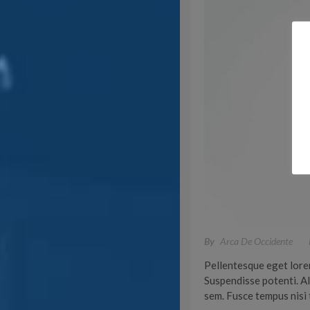
By
Arca De Occidente
Pellentesque eget lorem 
Suspendisse potenti. Al
sem. Fusce tempus nisi 