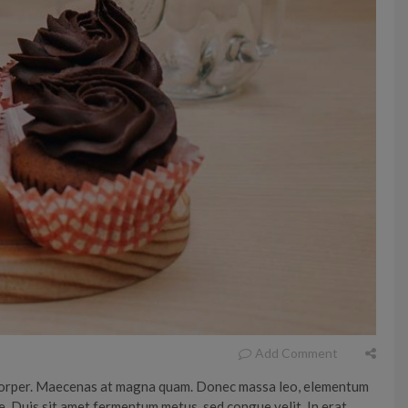
Add Comment
lamcorper. Maecenas at magna quam. Donec massa leo, elementum
. Duis sit amet fermentum metus, sed congue velit. In erat