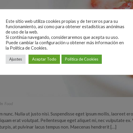
Este sitio web utiliza cookies propias y de terceros para su
funcionamiento, así como para obtener estadísticas anónimas
de uso de la web.
Si continúa navegando, consideraremos que acepta su uso.
Puede cambiar la configuración u obtener más información en
la Política de Cookies.
Ajustes
Aceptar Todo
Política de Cookies
In
Food
nunc. Nulla ut justo nisi. Suspendisse eget ipsum mollis, laoreet eros
iquam erat volutpat. Pellentesque eget aliquet mi, nec vulputate ex.
turpis, at pulvinar lacus tempus non. Maecenas hendrerit […]