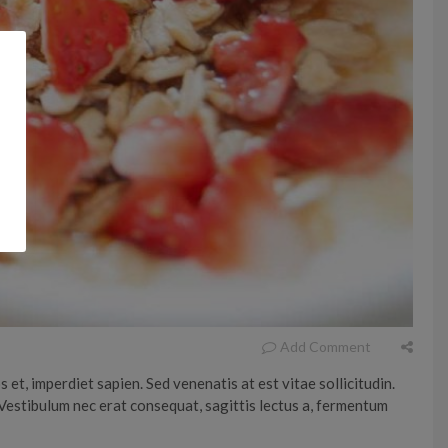
Add Comment
 et, imperdiet sapien. Sed venenatis at est vitae sollicitudin.
 Vestibulum nec erat consequat, sagittis lectus a, fermentum