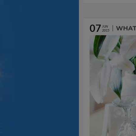
07
JUN
WHAT’
2015