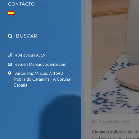
CONTACTO
BUSCAR
+34 676899519
escuela@arcaoccidente.com
Antón Paz Míguez 7, 1540
Pobra do Caramiñal- A Coruña-
España
By
Arca De Occidente
Vivamus pulvinar lacin
tristique posuere condi