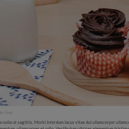
In
Food
ia nulla ut sagittis. Morbi interdum lacus vitae dui ullamcorper ul
mentum, ullamcorper et odio. Vestibulum ultrices elementum tristique