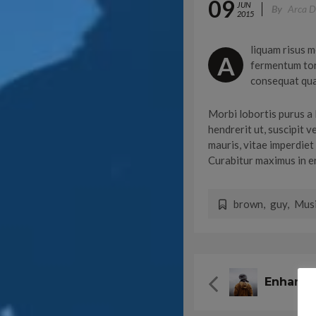
09
JUN
By
Arca D
2015
liquam risus m
A
fermentum tort
consequat quam
Morbi lobortis purus a 
hendrerit ut, suscipit v
mauris, vitae imperdiet
Curabitur maximus in er
brown
,
guy
,
Mus
Enhance