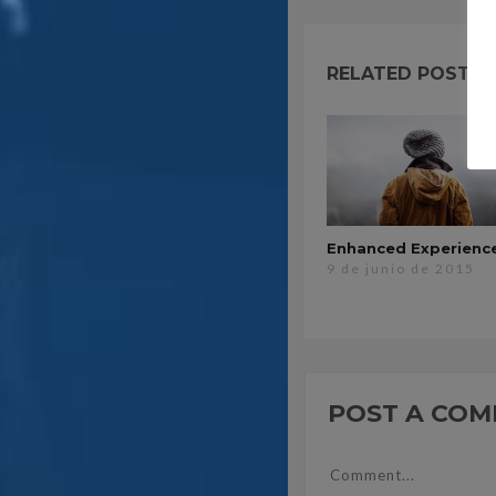
RELATED POSTS
Enhanced Experienc
9 de junio de 2015
POST A CO