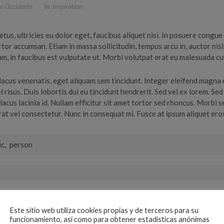
e Occidente
In
Inspiration
etus, ultricies eu dolor eget, faucibus aliquet nisi. In posuere cong
or accumsan. Etiam in massa sollicitudin, tempus arcu in, auctor nisl
, in faucibus est vulputate ut. Morbi volutpat erat eu malesuada cu
lacus venenatis, eget aliquam sem tincidunt. Integer eleifend magna eg
el risus. Duis lobortis dui eu tincidunt hendrerit. Sed vel ex lorem. 
 lacus lacinia id. Nullam efficitur sit amet tortor sed rhoncus. Morbi
at vel consectetur. Nunc in consequat mi. Fusce at ipsum aliquet ero
ic
,
person
d Experience
Este sitio web utiliza cookies propias y de terceros para su
funcionamiento, así como para obtener estadísticas anónimas