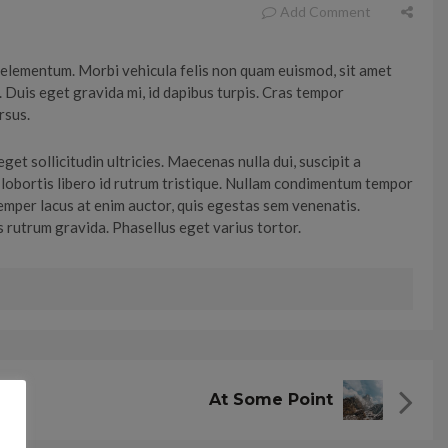
Add Comment
ue elementum. Morbi vehicula felis non quam euismod, sit amet
. Duis eget gravida mi, id dapibus turpis. Cras tempor
rsus.
et sollicitudin ultricies. Maecenas nulla dui, suscipit a
Sed lobortis libero id rutrum tristique. Nullam condimentum tempor
 semper lacus at enim auctor, quis egestas sem venenatis.
s rutrum gravida. Phasellus eget varius tortor.
At Some Point