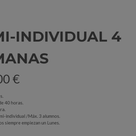
I-INDIVIDUAL 4
MANAS
00
€
s.
de 40 horas.
ra.
mi-individual /Máx. 3 alumnos.
os siempre empiezan un Lunes.