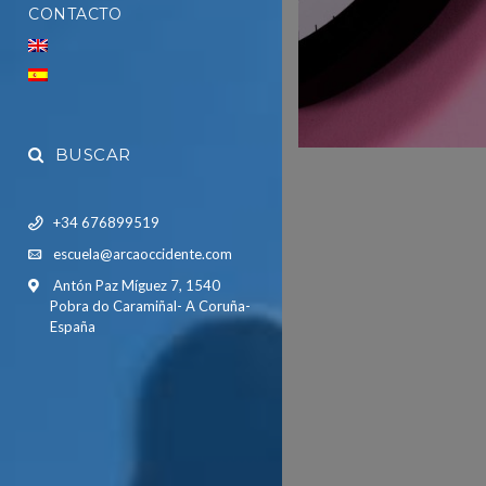
CONTACTO
BUSCAR
+34 676899519
escuela@arcaoccidente.com
Antón Paz Míguez 7, 1540
Pobra do Caramiñal- A Coruña-
España