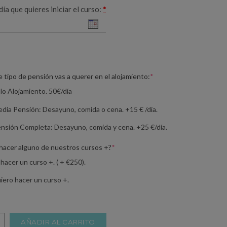
día que quieres iniciar el curso:
*
(required)
 tipo de pensión vas a querer en el alojamiento:
*
Deseo Solo Alojamiento. 50€/día
Deseo Media Pensión: Desayuno, comida o cena. +15 € /día.
nsión Completa: Desayuno, comida y cena. +25 €/día.
(required)
 hacer alguno de nuestros cursos +?
*
 hacer un curso +. ( + €250).
iero hacer un curso +.
AÑADIR AL CARRITO