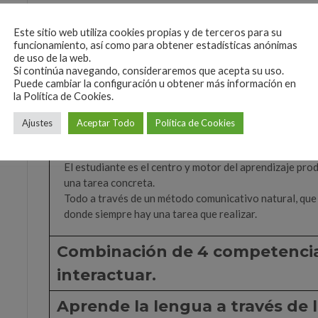
2 horas diarias de aprendizaje del español con activ
lingüísticas: Comprensión oral, Expresión oral, Compren
Este sitio web utiliza cookies propias y de terceros para su
lingüístico que el estudiante desea explorar: español de 
funcionamiento, así como para obtener estadísticas anónimas
diplomacia y política, cocina, música, ecología, etc
de uso de la web.
Si continúa navegando, consideraremos que acepta su uso.
Puede cambiar la configuración u obtener más información en
MÉTODO Y APRENDIZAJE DE LA
la Política de Cookies.
Ajustes
Aceptar Todo
Política de Cookies
Método Comunicativo y Real
El estudiante es el centro y motor del aprendizaje pr
una tarea concreta.
Todo a través de un método comunicativo natural, que
donde siempre hay una tarea que realizar.
Combinación de 4 competencias: 
interactuar.
Aprende la lengua a través de l